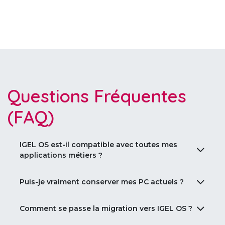
Questions Fréquentes
(FAQ)
IGEL OS est-il compatible avec toutes mes
applications métiers ?
Puis-je vraiment conserver mes PC actuels ?
Absolument. IGEL OS s’installe sur vos terminaux
Comment se passe la migration vers IGEL OS ?
existants. Il suffit de les
redémarrer avec IGEL OS