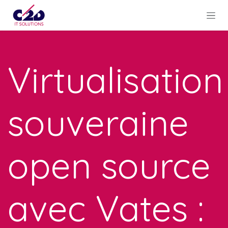
Se rendre au contenu
Virtualisation
souveraine
open source
avec Vates :